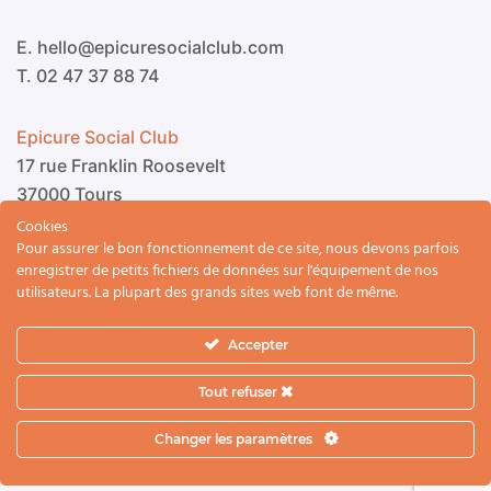
E. hello@epicuresocialclub.com
T. 02 47 37 88 74
Epicure Social Club
17 rue Franklin Roosevelt
37000 Tours
Cookies
Pour assurer le bon fonctionnement de ce site, nous devons parfois
enregistrer de petits fichiers de données sur l'équipement de nos
utilisateurs. La plupart des grands sites web font de même.
Accepter
2023 © Epicure Social Club
Tout refuser
Mentions légales
Cookies
Vie privée
Changer les paramètres