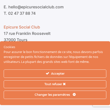
E. hello@epicuresocialclub.com
T. 02 47 37 88 74
Epicure Social Club
17 rue Franklin Roosevelt
37000 Tours
Cookies
Pour assurer le bon fonctionnement de ce site, nous devons parfois
enregistrer de petits fichiers de données sur l'équipement de nos
utilisateurs. La plupart des grands sites web font de même.
Accepter
2023 © Epicure Social Club
Tout refuser
Mentions légales
Cookies
Vie privée
Changer les paramètres