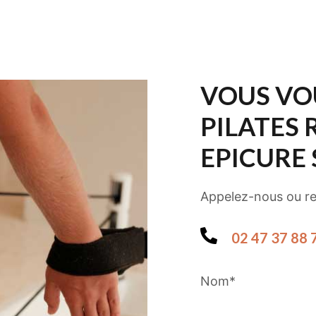
VOUS VO
PILATES
EPICURE 
Appelez-nous ou rem
02 47 37 88 
Nom*