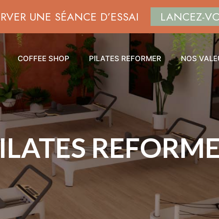
ERVER UNE SÉANCE D’ESSAI
LANCEZ-V
COFFEE SHOP
PILATES REFORMER
NOS VALE
ILATES REFORM