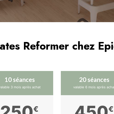
lates Reformer chez Epi
10 séances
20 séances
valable 3 mois après achat
valable 6 mois après acha
250
450
€
€