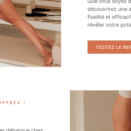
Que vous soyez d
découvrirez une a
fluidité et effica
révéler votre pote
TESTEZ LE RE
OFFRES !
rmer débarque chez