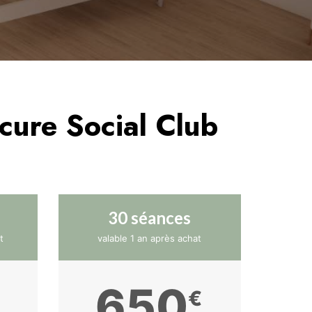
cure Social Club
30 séances
t
valable 1 an après achat
650
€