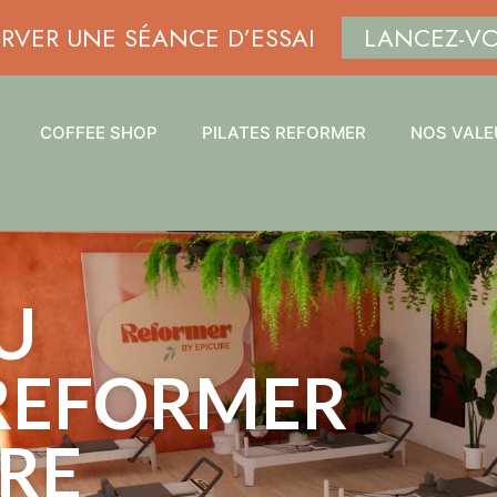
ERVER UNE SÉANCE D’ESSAI
LANCEZ-V
COFFEE SHOP
PILATES REFORMER
NOS VALE
U
 REFORMER
URE