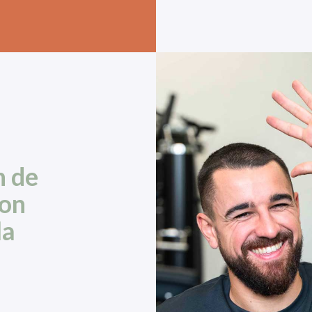
n de
ion
la