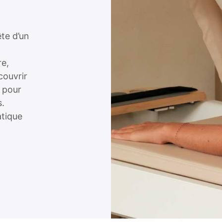
te d’un
re,
couvrir
à pour
s.
atique