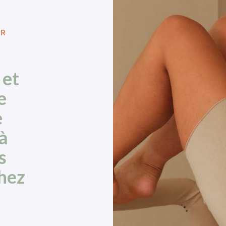
ER
 et
e
e
à
s
chez