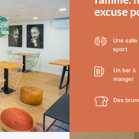
excuse po
Une salle
sport
Un bar à
manger
Des brun