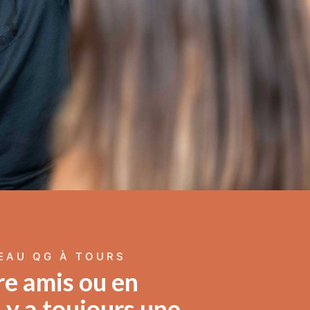
EAU QG À TOURS
re amis ou en
Il y a toujours une