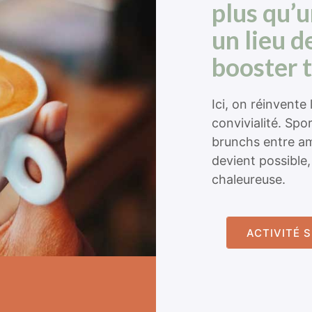
plus qu’u
un lieu d
booster t
Ici, on réinvente 
convivialité. Spo
brunchs entre ami
devient possible
chaleureuse.
ACTIVITÉ 