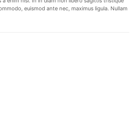
 a enim nisl. In in diam non libero sagittis tristique
 commodo, euismod ante nec, maximus ligula. Nullam