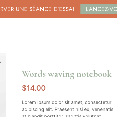
ERVER UNE SÉANCE D’ESSAI
LANCEZ-V
COFFEE SHOP
PILATES REFORMER
NOS VALE
Words waving notebook
$
14
.00
Lorem ipsum dolor sit amet, consectetur
adipiscing elit. Praesent nisi ex, venenatis
at blandit porttitor, sagittis volutpat