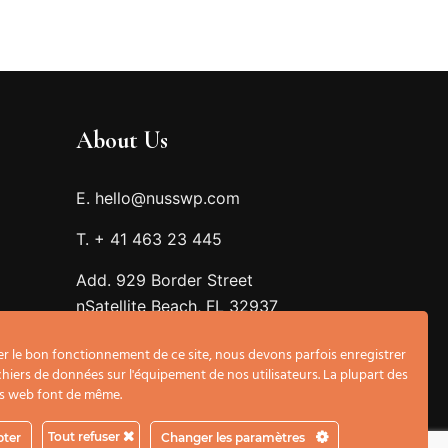
About Us
E. hello@nusswp.com
T. + 41 463 23 445
Add. 929 Border Street
nSatellite Beach, FL 32937
r
r le bon fonctionnement de ce site, nous devons parfois enregistrer
ichiers de données sur l'équipement de nos utilisateurs. La plupart des
es web font de même.
Tout refuser
pter
Changer les paramètres