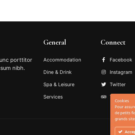
General
Connect
Nunc porttitor
Accommodation
Facebook
psum nibh.
Dine & Drink
Instagram
Spa & Leisure
Twitter
Services
Tripadviso
Cookies
Pour assure
de petits f
grands sit
Acce