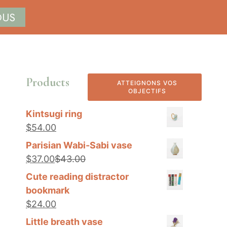
OUS
URS
Products
ATTEIGNONS VOS
OBJECTIFS
Kintsugi ring
$
54
.00
Parisian Wabi-Sabi vase
$
37
.00
$
43
.00
Cute reading distractor
bookmark
$
24
.00
Little breath vase